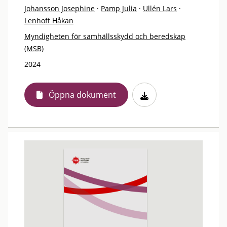
Johansson Josephine
·
Pamp Julia
·
Ullén Lars
·
Lenhoff Håkan
Myndigheten för samhällsskydd och beredskap
(MSB)
2024
Öppna dokument