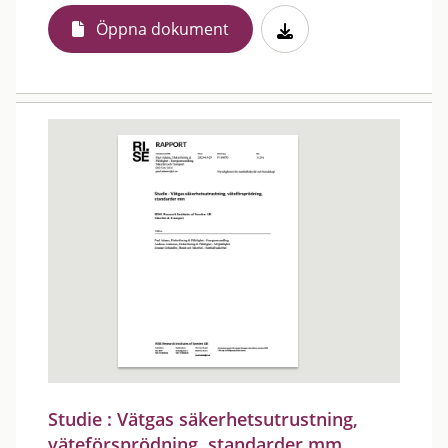
Öppna dokument
Studie : Vätgas säkerhetsutrustning,
väteförsprödning, standarder mm