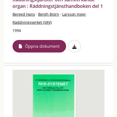
organ : Räddningstjänsthandboken del 1
Berged Hans
·
Bergh Björn
·
Larsson Inger
Räddningsverket (SRV)
1994
Öppna dokument