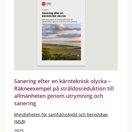
Sanering efter en kärnteknisk olycka –
Räkneexempel på stråldosreduktion till
allmänheten genom utrymning och
sanering
Myndigheten för samhällsskydd och beredskap
(MSB)
2025