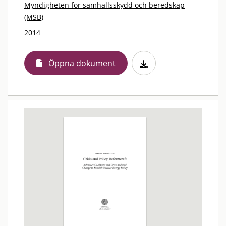
Myndigheten för samhällsskydd och beredskap
(MSB)
2014
Öppna dokument