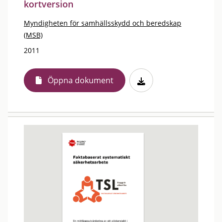
kortversion
Myndigheten för samhällsskydd och beredskap
(MSB)
2011
Öppna dokument