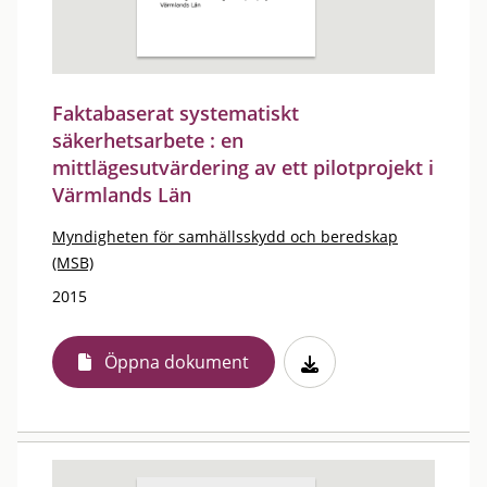
Faktabaserat systematiskt
säkerhetsarbete : en
mittlägesutvärdering av ett pilotprojekt i
Värmlands Län
Myndigheten för samhällsskydd och beredskap
(MSB)
2015
Öppna dokument