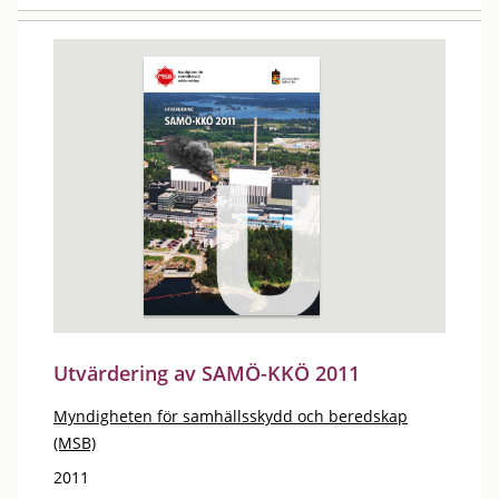
Utvärdering av SAMÖ-KKÖ 2011
Myndigheten för samhällsskydd och beredskap
(MSB)
2011