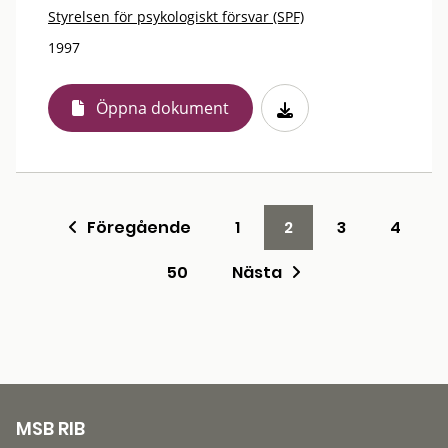
Styrelsen för psykologiskt försvar (SPF)
1997
Öppna dokument
Föregående
1
2
3
4
50
Nästa
MSB RIB