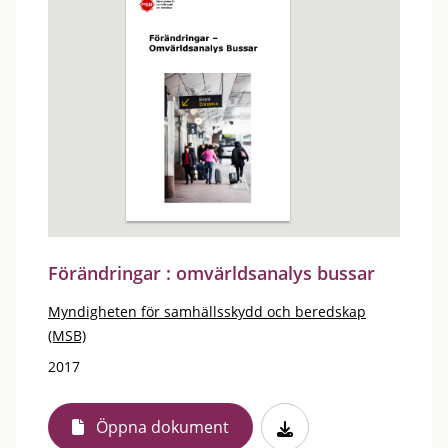
Förändringar : omvärldsanalys bussar
Myndigheten för samhällsskydd och beredskap
(MSB)
2017
Öppna dokument