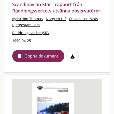
Scandinavian Star : rapport från
Räddningsverkets utsända observatörer
Igelström Thomas
·
Norgren Ulf
·
Oscarssson Mats
·
Bjergestam Lars
Räddningsverket (SRV)
1990-04-25
Öppna dokument