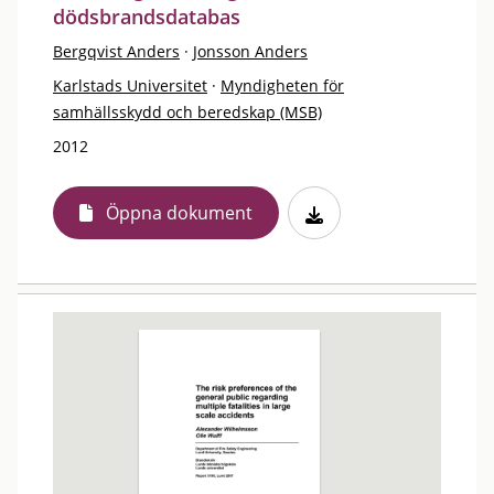
dödsbrandsdatabas
Bergqvist Anders
·
Jonsson Anders
Karlstads Universitet
·
Myndigheten för
samhällsskydd och beredskap (MSB)
2012
Öppna dokument