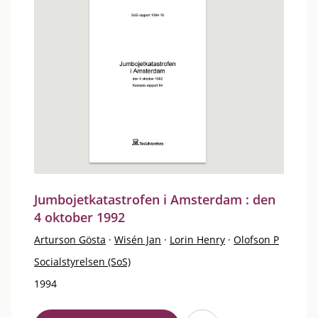
Jumbojetkatastrofen i Amsterdam : den
4 oktober 1992
Arturson Gösta
·
Wisén Jan
·
Lorin Henry
·
Olofson P
Socialstyrelsen (SoS)
1994