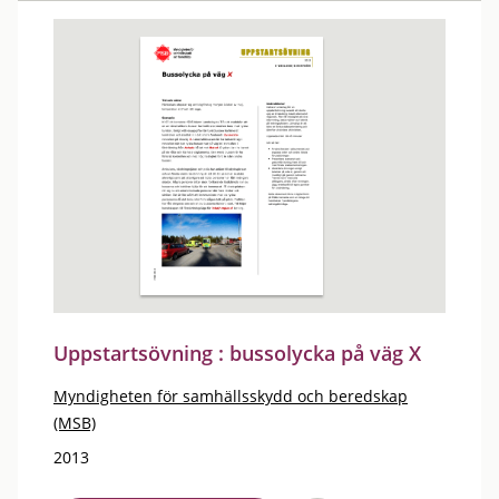
Uppstartsövning : bussolycka på väg X
Myndigheten för samhällsskydd och beredskap
(MSB)
2013