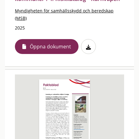
Myndigheten för samhällsskydd och beredskap
(MSB)
2025
Öppna dokument