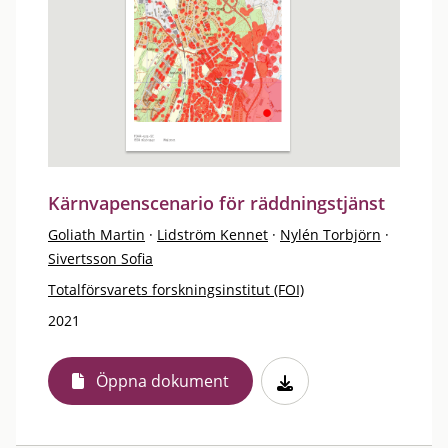
Kärnvapenscenario för räddningstjänst
Goliath Martin
·
Lidström Kennet
·
Nylén Torbjörn
·
Sivertsson Sofia
Totalförsvarets forskningsinstitut (FOI)
2021
Öppna dokument