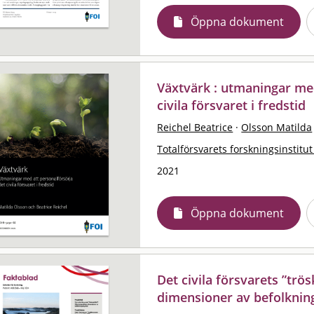
Öppna dokument
Växtvärk : utmaningar med
civila försvaret i fredstid
Reichel Beatrice
·
Olsson Matilda
Totalförsvarets forskningsinstitut
2021
Öppna dokument
Det civila försvarets ”trös
dimensioner av befolknin