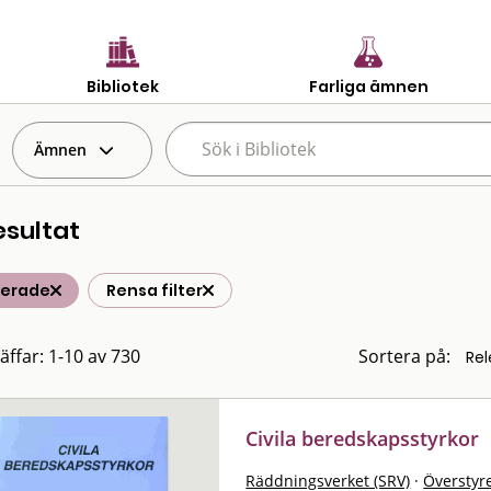
Bibliotek
Farliga ämnen
Ämnen
esultat
terade
Rensa filter
räffar: 1-10 av 730
Sortera på:
Civila beredskapsstyrkor
Räddningsverket (SRV)
·
Överstyre