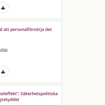
 att personalförsörja det
 (FOI)
keleffekt”: Säkerhetspolitiska
gsskyddet