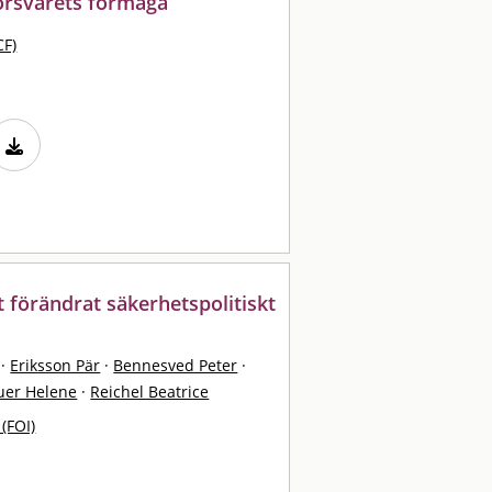
försvarets förmåga
CF)
tt förändrat säkerhetspolitiskt
·
Eriksson Pär
·
Bennesved Peter
·
uer Helene
·
Reichel Beatrice
 (FOI)