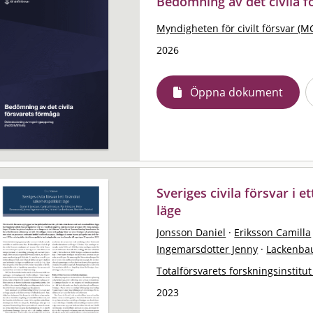
Bedömning av det civila 
Myndigheten för civilt försvar (M
2026
Öppna dokument
Sveriges civila försvar i e
läge
Jonsson Daniel
·
Eriksson Camilla
Ingemarsdotter Jenny
·
Lackenba
Totalförsvarets forskningsinstitut
2023