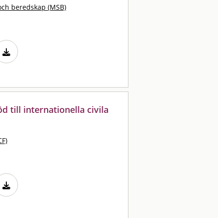
och beredskap (MSB)
 till internationella civila
g
CF)