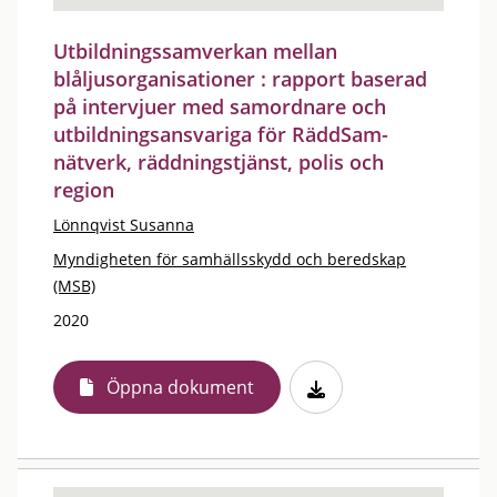
Utbildningssamverkan mellan
blåljusorganisationer : rapport baserad
på intervjuer med samordnare och
utbildningsansvariga för RäddSam-
nätverk, räddningstjänst, polis och
region
Lönnqvist Susanna
Myndigheten för samhällsskydd och beredskap
(MSB)
2020
Öppna dokument