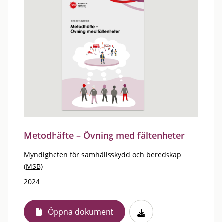
Metodhäfte – Övning med fältenheter
Myndigheten för samhällsskydd och beredskap
(MSB)
2024
Öppna dokument