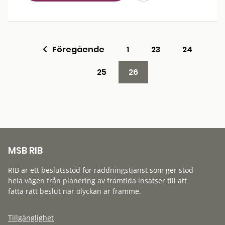
Föregående
1
23
24
25
26
MSB RIB
RIB är ett beslutsstöd för räddningstjänst som ger stöd
hela vägen från planering av framtida insatser till att
fatta rätt beslut när olyckan är framme.
Tillgänglighet