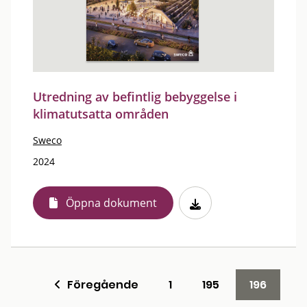
Utredning av befintlig bebyggelse i
klimatutsatta områden
Sweco
2024
Öppna dokument
Föregående
1
195
196