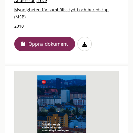
Andersson, Tove
Myndigheten för samhällsskydd och beredskap
(MSB)
2010
Öppna dokument