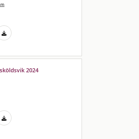
lm
nsköldsvik 2024