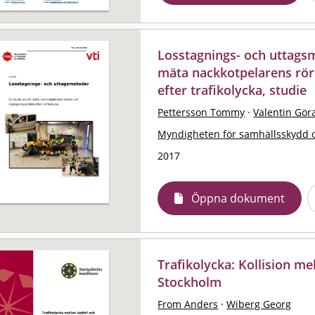
Losstagnings- och uttagsm
mäta nackkotpelarens röre
efter trafikolycka, studie
Pettersson Tommy
·
Valentin Gör
Myndigheten för samhällsskydd 
2017
Öppna dokument
Trafikolycka: Kollision mel
Stockholm
From Anders
·
Wiberg Georg