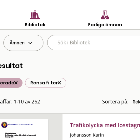
Bibliotek
Farliga ämnen
Ämnen
esultat
terade
Rensa filter
räffar: 1-10 av 262
Sortera på:
Trafikolycka med losstag
Johansson Karin