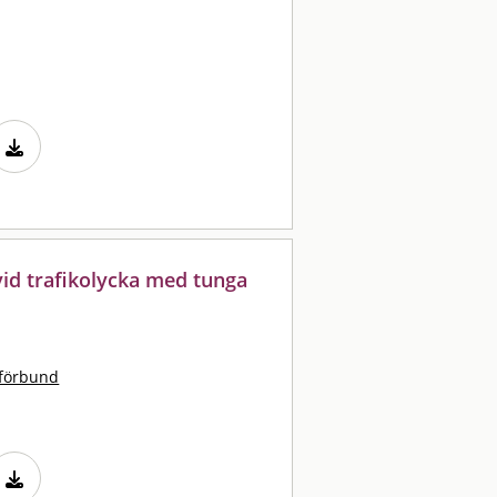
id trafikolycka med tunga
tförbund