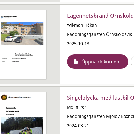
Lägenhetsbrand Örnsköld
Wikman Håkan
Räddningstjänsten Örnsköldsvik
2025-10-13
Öppna dokument
Singelolycka med lastbil
Molin Per
Räddningstjänsten Mjölby Boxho
2024-03-21