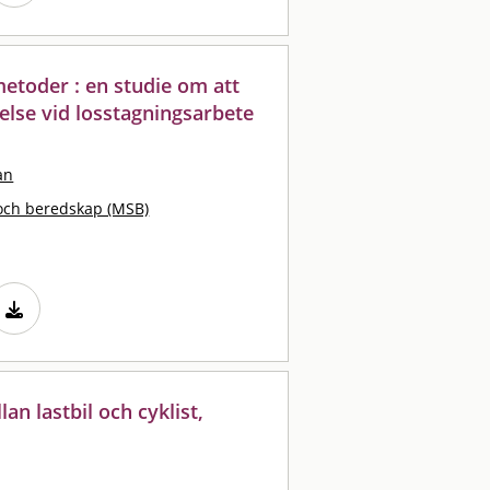
etoder : en studie om att
lse vid losstagningsarbete
an
och beredskap (MSB)
lan lastbil och cyklist,