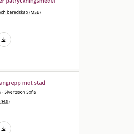
ler påtryckningsmedel
och beredskap (MSB)
angrepp mot stad
n
·
Sivertsson Sofia
 (FOI)