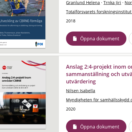
Granlund Helena
·
Trnka Jiri
·
Nor
Totalförsvarets forskningsinstitut
2018
Öppna dokument
Anslag 2:4-projekt inom 
sammanställning och utvä
utvärdering
Nilsen Isabella
Myndigheten för samhällsskydd 
2020
Öppna dokument