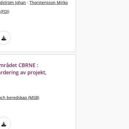
dström Johan
·
Thorstensson Mirko
 (FOI)
området CBRNE :
rdering av projekt,
och beredskap (MSB)