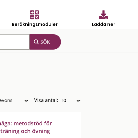
Beräkningsmoduler
Ladda ner
Visa antal:
måga: metodstöd för
 träning och övning