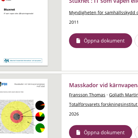
Stuxnet : IT som vapen el
Myndigheten för samhällsskydd 
2011
Öppna dokument
Masskador vid kärnvapen
Fransson Thomas
·
Goliath Marti
Totalförsvarets forskningsinstitut
2026
Öppna dokument