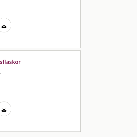
sflaskor
m