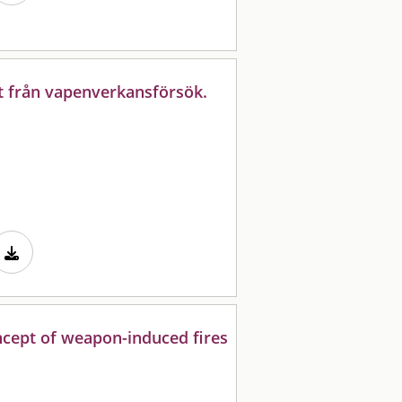
rt från vapenverkansförsök.
ncept of weapon-induced fires