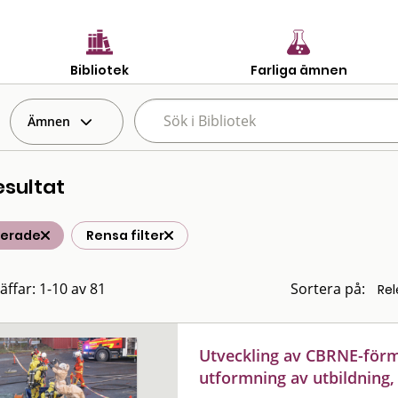
Bibliotek
Farliga ämnen
Ämnen
esultat
terade
Rensa filter
äffar: 1-10 av 81
Sortera på:
Utveckling av CBRNE-för
utformning av utbildning,