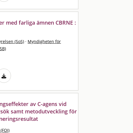
ser med farliga ämnen CBRNE :
yrelsen (SoS)
·
Myndigheten för
SB)
ngseffekter av C-agens vid
sök samt metodutveckling för
eringsresultat
 (FOI)