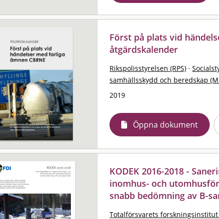
Först på plats vid händel
åtgärdskalender
Rikspolisstyrelsen (RPS)
·
Socialst
samhällsskydd och beredskap (M
2019
Öppna dokument
KODEK 2016-2018 - Saneri
inomhus- och utomhusför
snabb bedömning av B-san
Totalförsvarets forskningsinstitut