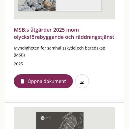
MSB:s åtgärder 2025 inom
olycksförebyggande och räddningstjänst
Myndigheten för samhällsskydd och beredskap
(MSB)
2025
Öppna dokument