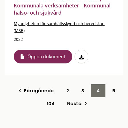
Kommunala verksamheter - Kommunal
hälso- och sjukvård
Myndigheten för samhällsskydd och beredskap
(MSB)
2022
Öppna dokument
Föregående
2
3
4
5
104
Nästa