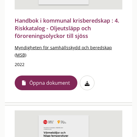
Handbok i kommunal krisberedskap : 4.
Riskkatalog - Oljeutsläpp och
föroreningsolyckor till sjöss
Myndigheten för samhällsskydd och beredskap
(MSB)
2022
Öppna dokument