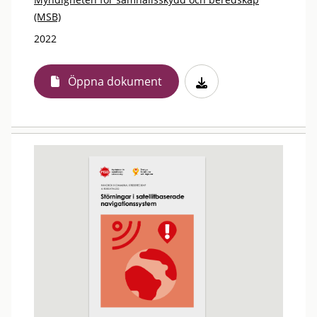
(MSB)
2022
Öppna dokument