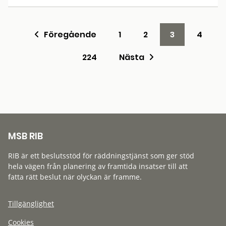
Föregående
1
2
3
4
224
Nästa
MSB RIB
RIB är ett beslutsstöd för räddningstjänst som ger stöd
hela vägen från planering av framtida insatser till att
fatta rätt beslut när olyckan är framme.
Tillgänglighet
Cookies