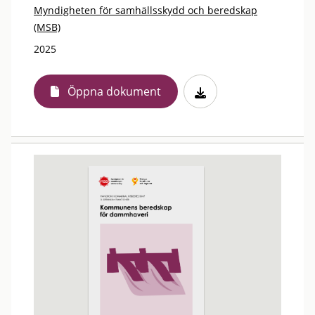
Myndigheten för samhällsskydd och beredskap
(MSB)
2025
Öppna dokument