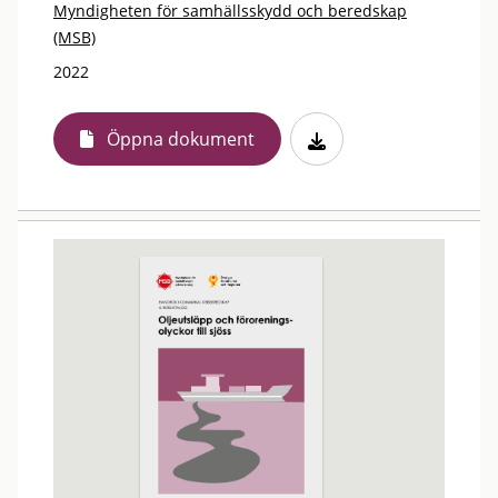
Myndigheten för samhällsskydd och beredskap
(MSB)
2022
Öppna dokument