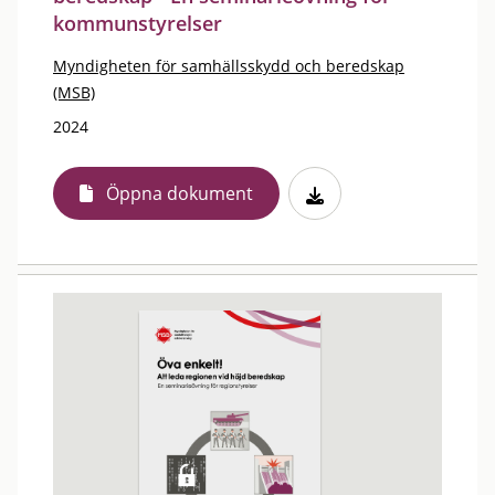
kommunstyrelser
Myndigheten för samhällsskydd och beredskap
(MSB)
2024
Öppna dokument