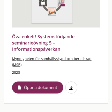
Öva enkelt! Systemstödjande
seminarieövning 5 –
Informationspåverkan
Myndigheten för samhällsskydd och beredskap
(MSB)
2023
Öppna dokument