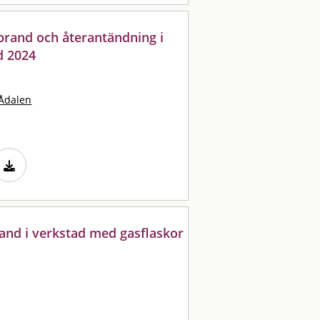
 brand och återantändning i
d 2024
Ådalen
rand i verkstad med gasflaskor