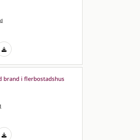
nd
 brand i flerbostadshus
d