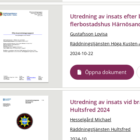
Utredning av insats efter
flerbostadshus Härnösan
Gustafsson Lovisa
Räddningstjänsten Höga Kusten-
2024-10-22
Öppna dokument
Utredning av insats vid b
Hultsfred 2024
Hesselgård Michael
Räddningstjänsten Hultsfred
2024-10