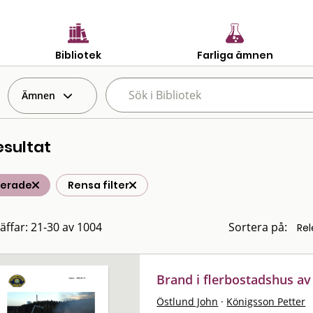
Bibliotek
Farliga ämnen
Ämnen
esultat
terade
Rensa filter
räffar: 21-30 av 1004
Sortera på:
Brand i flerbostadshus av 
Östlund John
·
Königsson Petter