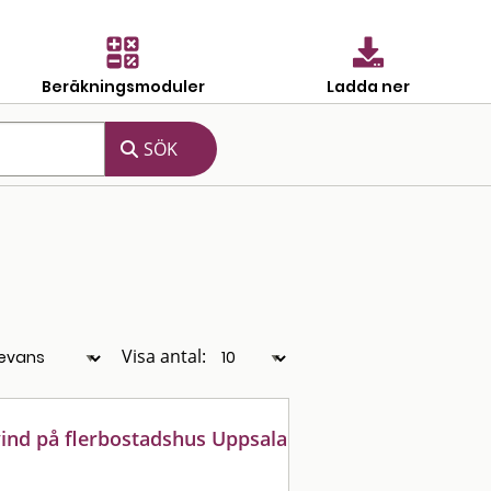
Beräkningsmoduler
Ladda ner
Visa antal:
vind på flerbostadshus Uppsala