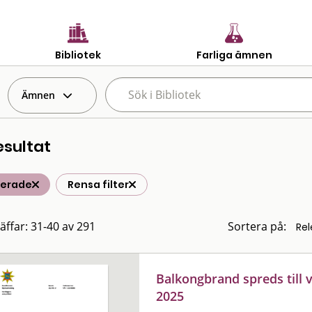
Bibliotek
Farliga ämnen
Ämnen
esultat
terade
Rensa filter
räffar: 31-40 av 291
Sortera på:
Balkongbrand spreds till 
2025