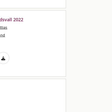
dsvall 2022
tias
und