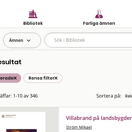
Bibliotek
Farliga ämnen
Ämnen
esultat
terade
Rensa filter
räffar: 1-10 av 346
Sortera på:
Villabrand på landsbygde
Ström Mikael