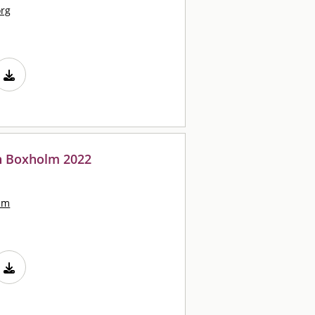
org
n Boxholm 2022
lm