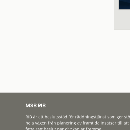
MSB RIB
RIB är ett beslutsstöd för räddningstjänst som ger st
hela vägen från planering av framtida insatser till att
fatta rätt beslut när olyckan är framme.