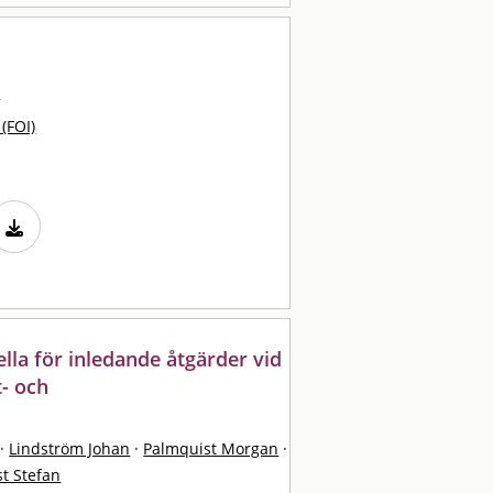
r
 (FOI)
lla för inledande åtgärder vid
t- och
·
Lindström Johan
·
Palmquist Morgan
·
st Stefan