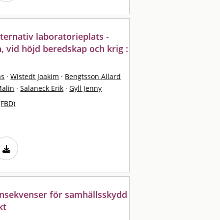
ernativ laboratorieplats -
, vid höjd beredskap och krig :
as
·
Wistedt Joakim
·
Bengtsson Allard
alin
·
Salaneck Erik
·
Gyll Jenny
(FBD)
nsekvenser för samhällsskydd
kt