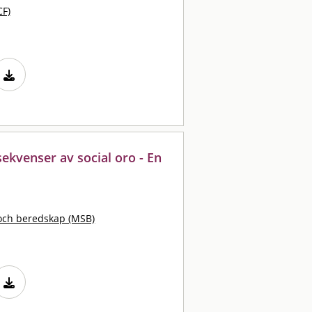
CF)
kvenser av social oro - En
och beredskap (MSB)