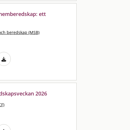
hemberedskap: ett
och beredskap (MSB)
edskapsveckan 2026
CF)