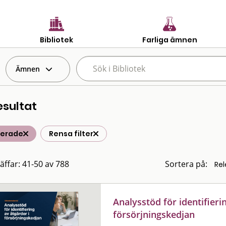
Bibliotek
Farliga ämnen
Ämnen
esultat
terade
Rensa filter
räffar: 41-50 av 788
Sortera på:
Analysstöd för identifieri
försörjningskedjan