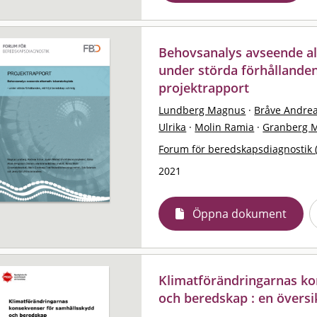
Behovsanalys avseende alt
under störda förhållanden
projektrapport
Lundberg Magnus
·
Bråve Andre
Ulrika
·
Molin Ramia
·
Granberg M
Forum för beredskapsdiagnostik 
2021
Öppna dokument
Klimatförändringarnas ko
och beredskap : en översi