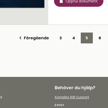
Öppna dokument
Föregående
3
4
5
6
Behöver du hjälp?
öd
Kontakta RIB Support
E-POST