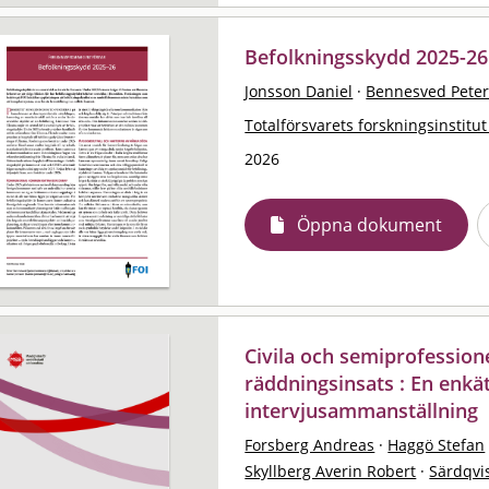
Befolkningsskydd 2025-26
Jonsson Daniel
·
Bennesved Pete
Totalförsvarets forskningsinstitut
2026
Öppna dokument
Civila och semiprofessione
räddningsinsats : En enkä
intervjusammanställning
Forsberg Andreas
·
Haggö Stefan
Skyllberg Averin Robert
·
Särdqvi