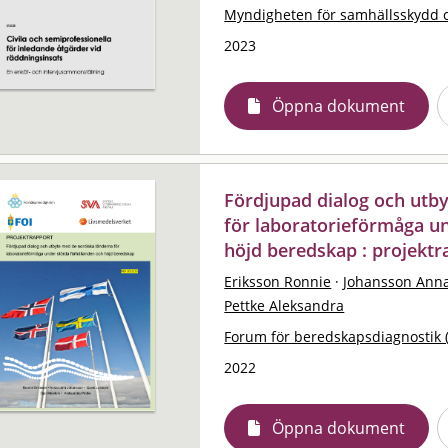
Myndigheten för samhällsskydd 
2023
Öppna dokument
Fördjupad dialog och utb
för laboratorieförmåga u
höjd beredskap : projektr
Eriksson Ronnie
·
Johansson Ann
Pettke Aleksandra
Forum för beredskapsdiagnostik 
2022
Öppna dokument