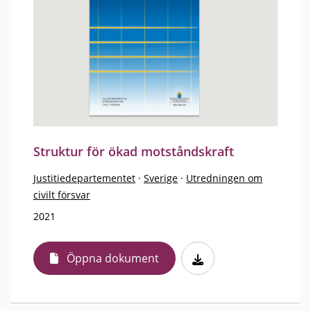
Struktur för ökad motståndskraft
Justitiedepartementet
·
Sverige
·
Utredningen om
civilt försvar
2021
Öppna dokument