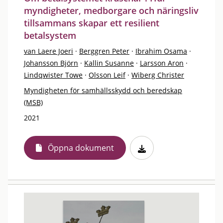
myndigheter, medborgare och näringsliv
tillsammans skapar ett resilient
betalsystem
van Laere Joeri
·
Berggren Peter
·
Ibrahim Osama
·
Johansson Björn
·
Kallin Susanne
·
Larsson Aron
·
Lindqwister Towe
·
Olsson Leif
·
Wiberg Christer
Myndigheten för samhällsskydd och beredskap
(MSB)
2021
Öppna dokument