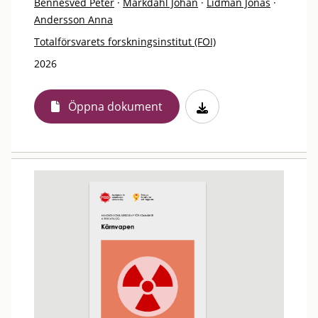
Bennesved Peter
·
Markdahl Johan
·
Lidman Jonas
·
Andersson Anna
Totalförsvarets forskningsinstitut (FOI)
2026
Öppna dokument