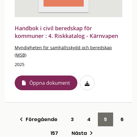
Handbok i civil beredskap för
kommuner : 4. Riskkatalog - Kärnvapen
Myndigheten för samhällsskydd och beredskap
(MSB)
2025
Öppna dokument
Föregående
3
4
5
6
157
Nästa