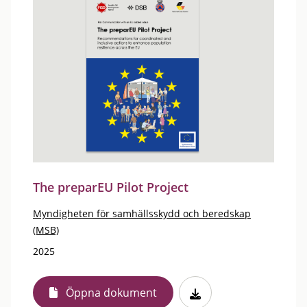
The preparEU Pilot Project
Myndigheten för samhällsskydd och beredskap
(MSB)
2025
Öppna dokument