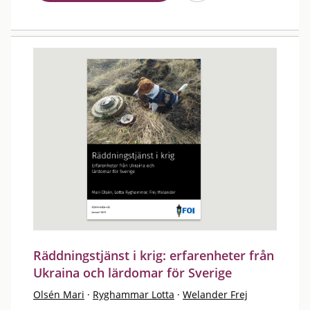
Räddningstjänst i krig: erfarenheter från
Ukraina och lärdomar för Sverige
Olsén Mari
·
Ryghammar Lotta
·
Welander Frej