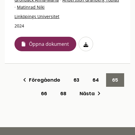
·
Matinrad Niki
Linköpings Universitet
2024
Öppna dokument
Föregående
63
64
65
66
68
Nästa