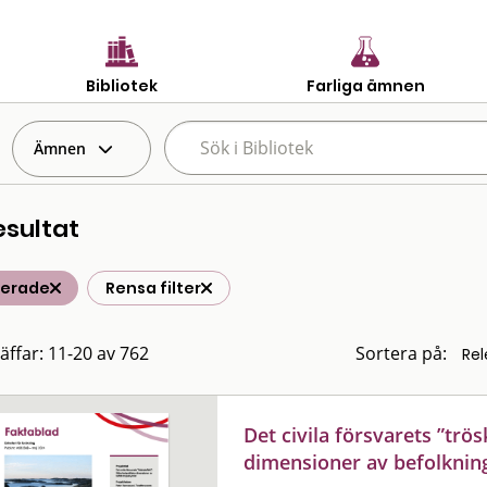
Bibliotek
Farliga ämnen
Ämnen
esultat
terade
Rensa filter
räffar: 11-20 av 762
Sortera på:
Det civila försvarets ”trös
dimensioner av befolknin