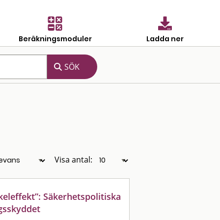
Beräkningsmoduler
Ladda ner
Visa antal:
keleffekt”: Säkerhetspolitiska
gsskyddet