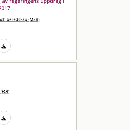
g av regeringens uppdrag i
2017
och beredskap (MSB)
r
 (FOI)