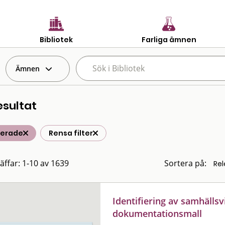
Bibliotek
Farliga ämnen
Ämnen
esultat
terade
Rensa filter
räffar: 1-10 av 1639
Sortera på:
Identifiering av samhällsv
dokumentationsmall