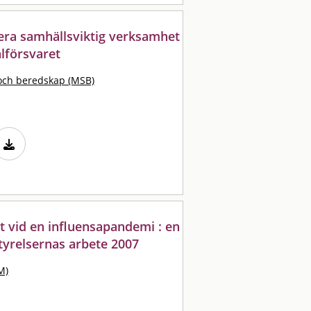
fiera samhällsviktig verksamhet
lförsvaret
och beredskap (MSB)
 vid en influensapandemi : en
tyrelsernas arbete 2007
M)