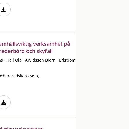
 samhällsviktig verksamhet på
 nederbörd och skyfall
as
·
Hall Ola
·
Arvidsson Björn
·
Erlström
och beredskap (MSB)