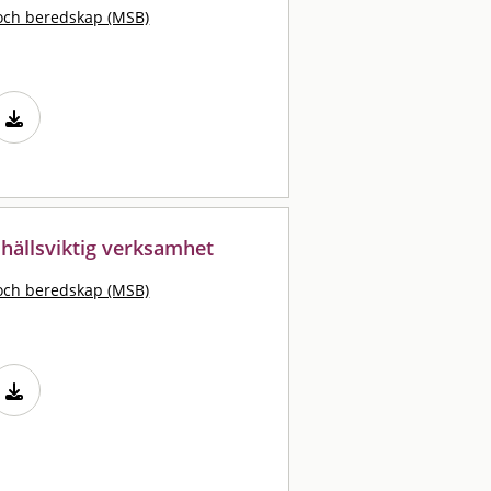
och beredskap (MSB)
mhällsviktig verksamhet
och beredskap (MSB)