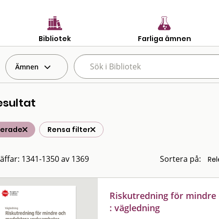
Bibliotek
Farliga ämnen
Ämnen
esultat
terade
Rensa filter
räffar: 1341-1350 av 1369
Sortera på:
Riskutredning för mindre
: vägledning