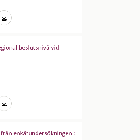
gional beslutsnivå vid
 från enkätundersökningen :