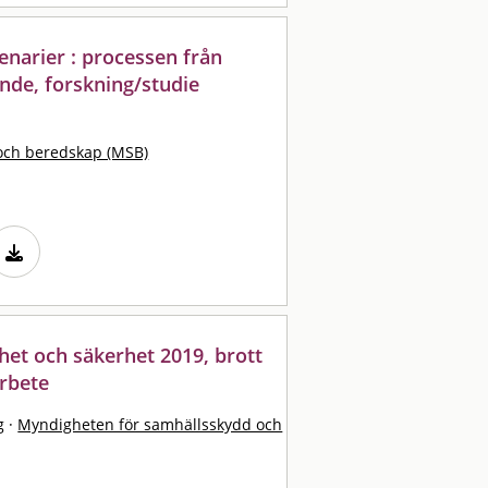
enarier : processen från
ande, forskning/studie
och beredskap (MSB)
het och säkerhet 2019, brott
rbete
g
·
Myndigheten för samhällsskydd och