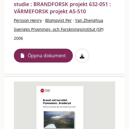
studie : BRANDFORSK projekt 632-051 :
VÄRMEFORSK projekt A5-510
Persson Henry
·
Blomqvist Per
·
Yan Zhenghua
Sveriges Provnings- och Forskningsinstitut (SP)
2006
Öppna dokument