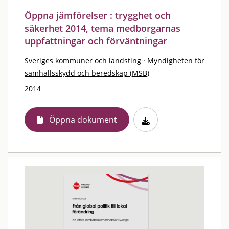
Öppna jämförelser : trygghet och
säkerhet 2014, tema medborgarnas
uppfattningar och förväntningar
Sveriges kommuner och landsting
·
Myndigheten för
samhällsskydd och beredskap (MSB)
2014
Öppna dokument