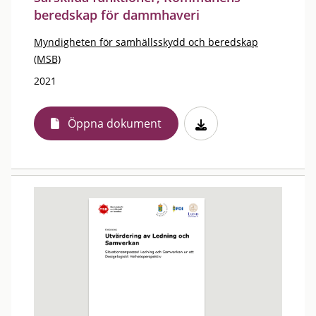
beredskap för dammhaveri
Myndigheten för samhällsskydd och beredskap
(MSB)
2021
Öppna dokument