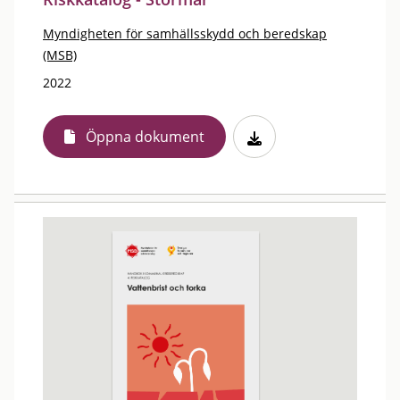
Myndigheten för samhällsskydd och beredskap
(MSB)
2022
Öppna dokument