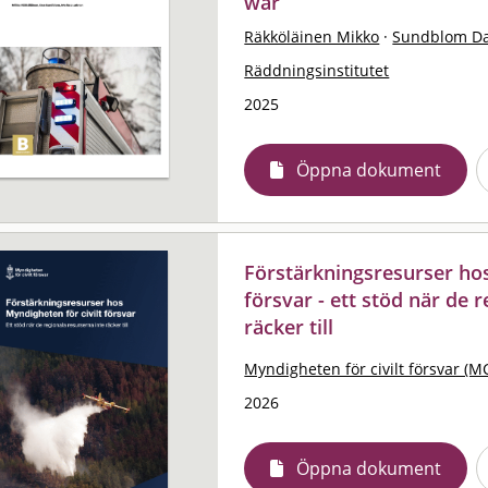
war
Räkköläinen Mikko
·
Sundblom D
Räddningsinstitutet
2025
Öppna dokument
Förstärkningsresurser hos
försvar - ett stöd när de 
räcker till
Myndigheten för civilt försvar (M
2026
Öppna dokument