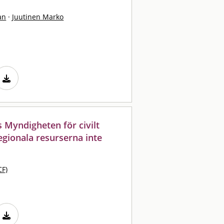
an
·
Juutinen Marko
 Myndigheten för civilt
regionala resurserna inte
CF)