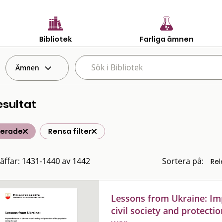
Bibliotek
Farliga ämnen
Ämnen
esultat
terade
Rensa filter
räffar: 1431-1440 av 1442
Sortera på:
Lessons from Ukraine: Imp
civil society and protecti