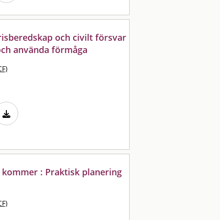
risberedskap och civilt försvar
 och använda förmåga
CF)
 kommer : Praktisk planering
CF)