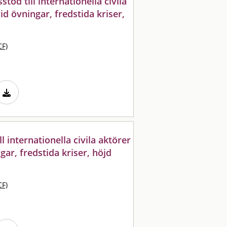
töd till internationella civila
id övningar, fredstida kriser,
CF)
ll internationella civila aktörer
gar, fredstida kriser, höjd
CF)