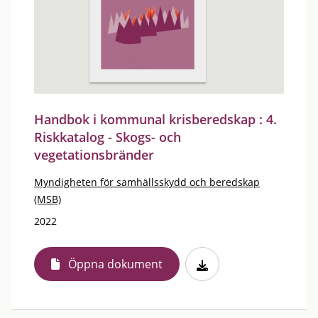
Handbok i kommunal krisberedskap : 4.
Riskkatalog - Skogs- och
vegetationsbränder
Myndigheten för samhällsskydd och beredskap
(MSB)
2022
Öppna dokument