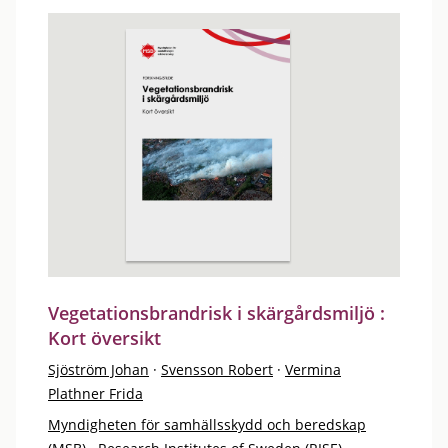
Vegetationsbrandrisk i skärgårdsmiljö :
Kort översikt
Sjöström Johan
·
Svensson Robert
·
Vermina
Plathner Frida
Myndigheten för samhällsskydd och beredskap