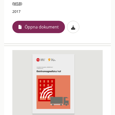
(MSB)
2017
Öppna dokument