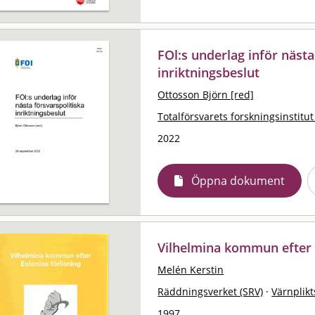
FOl:s underlag inför nästa
inriktningsbeslut
Ottosson Björn [red]
Totalförsvarets forskningsinstitut
2022
Öppna dokument
Vilhelmina kommun efter E
Melén Kerstin
Räddningsverket (SRV)
·
Värnplikt
1997