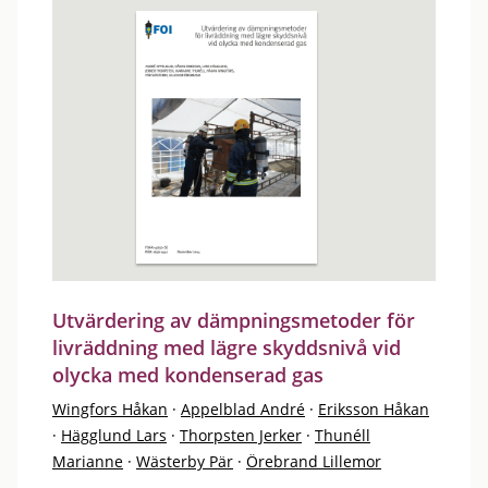
Utvärdering av dämpningsmetoder för
livräddning med lägre skyddsnivå vid
olycka med kondenserad gas
Wingfors Håkan
·
Appelblad André
·
Eriksson Håkan
·
Hägglund Lars
·
Thorpsten Jerker
·
Thunéll
Marianne
·
Wästerby Pär
·
Örebrand Lillemor