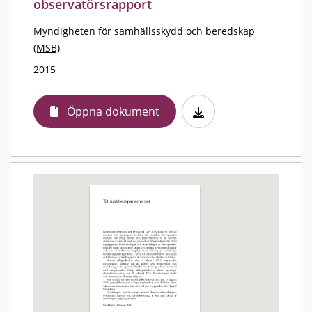
observatörsrapport
Myndigheten för samhällsskydd och beredskap
(MSB)
2015
Öppna dokument