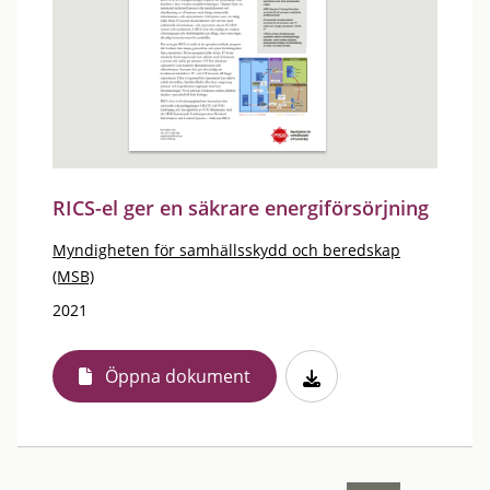
RICS-el ger en säkrare energiförsörjning
Myndigheten för samhällsskydd och beredskap
(MSB)
2021
Öppna dokument