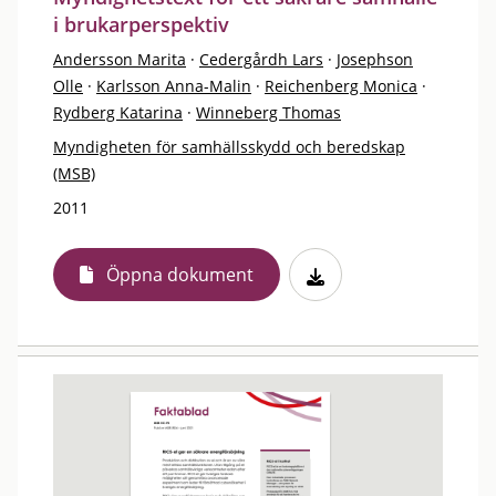
i brukarperspektiv
Andersson Marita
·
Cedergårdh Lars
·
Josephson
Olle
·
Karlsson Anna-Malin
·
Reichenberg Monica
·
Rydberg Katarina
·
Winneberg Thomas
Myndigheten för samhällsskydd och beredskap
(MSB)
2011
Öppna dokument