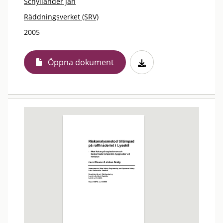
Schyllander Jan
Räddningsverket (SRV)
2005
Öppna dokument