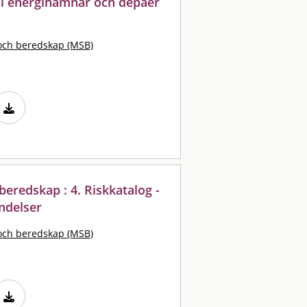
r i energihamnar och depåer
och beredskap (MSB)
eredskap : 4. Riskkatalog -
ndelser
och beredskap (MSB)