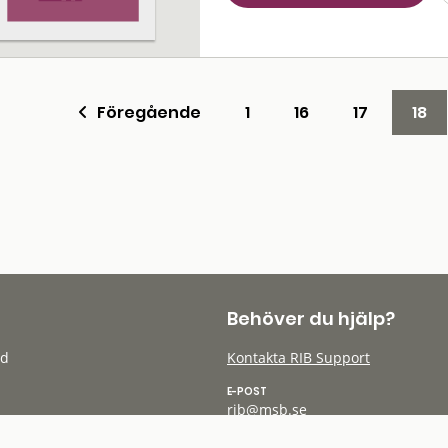
Föregående
1
16
17
18
Behöver du hjälp?
öd
Kontakta RIB Support
E-POST
rib@msb.se