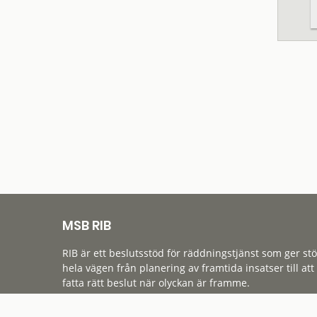
MSB RIB
RIB är ett beslutsstöd för räddningstjänst som ger st
hela vägen från planering av framtida insatser till att
fatta rätt beslut när olyckan är framme.
Tillgänglighet
Cookies