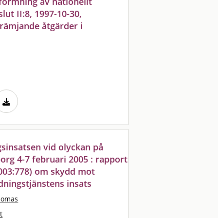
tformning av nationellt
ut II:8, 1997-10-30,
rämjande åtgärder i
sinsatsen vid olyckan på
rg 4-7 februari 2005 : rapport
 2003:778) om skydd mot
dningstjänstens insats
homas
t