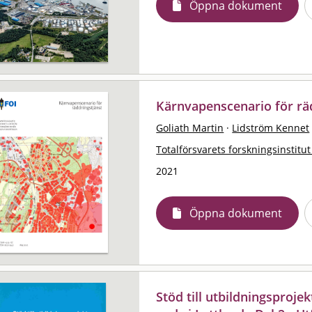
Öppna dokument
Kärnvapenscenario för rä
Goliath Martin
·
Lidström Kennet
Totalförsvarets forskningsinstitut
2021
Öppna dokument
Stöd till utbildningsproje