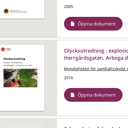
2005
Öppna dokument
Olycksutredning : explosi
Herrgårdsgatan, Arboga de
Myndigheten för samhällsskydd 
2016
Öppna dokument