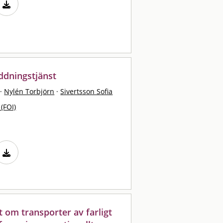
ddningstjänst
·
Nylén Torbjörn
·
Sivertsson Sofia
 (FOI)
kt om transporter av farligt