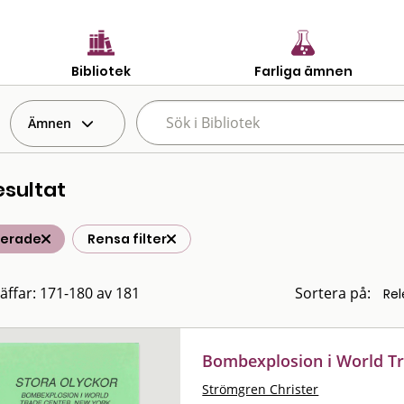
Bibliotek
Farliga ämnen
Ämnen
esultat
terade
Rensa filter
räffar: 171-180 av 181
Sortera på:
Bombexplosion i World Tr
Strömgren Christer