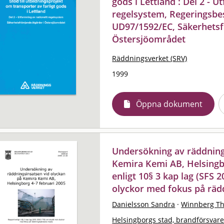
gods i Lettland : Del 2 - U
regelsystem, Regeringsbesl
UD97/1592/EC, Säkerhetsf
Östersjöområdet
Räddningsverket (SRV)
1999
Öppna dokument
Undersökning av räddning
Kemira Kemi AB, Helsingbo
enligt 10§ 3 kap lag (SFS
olyckor med fokus på räd
Danielsson Sandra
·
Winnberg T
Helsingborgs stad, brandförsvare