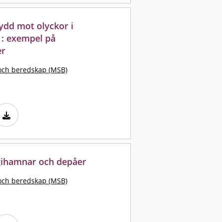
ydd mot olyckor i
 : exempel på
er
och beredskap (MSB)
gihamnar och depåer
och beredskap (MSB)