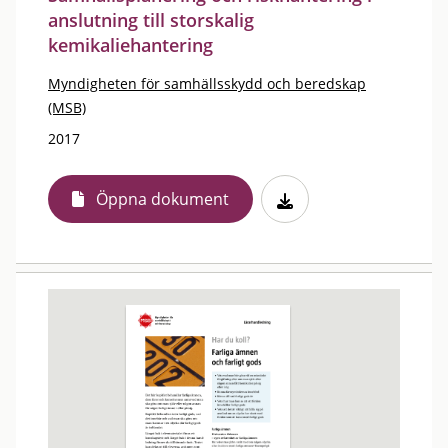
anslutning till storskalig
kemikaliehantering
Myndigheten för samhällsskydd och beredskap
(MSB)
2017
Öppna dokument