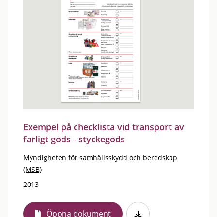
Exempel på checklista vid transport av
farligt gods - styckegods
Myndigheten för samhällsskydd och beredskap
(MSB)
2013
Öppna dokument