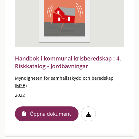
Handbok i kommunal krisberedskap : 4.
Riskkatalog - Jordbävningar
Myndigheten för samhällsskydd och beredskap
(MSB)
2022
Öppna dokument