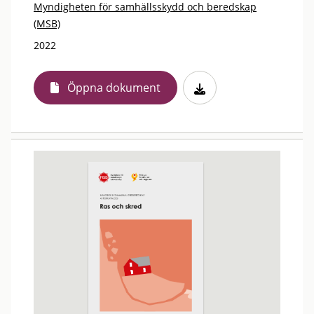
Myndigheten för samhällsskydd och beredskap
(MSB)
2022
Öppna dokument