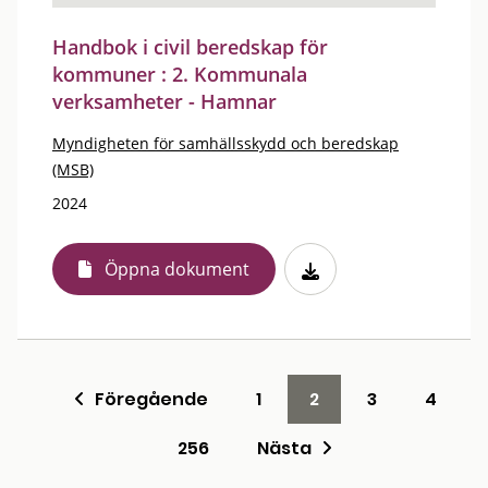
Handbok i civil beredskap för
kommuner : 2. Kommunala
verksamheter - Hamnar
Myndigheten för samhällsskydd och beredskap
(MSB)
2024
Öppna dokument
Föregående
1
2
3
4
256
Nästa