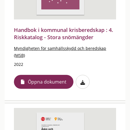
Handbok i kommunal krisberedskap : 4.
Riskkatalog - Stora snömängder
Myndigheten för samhällsskydd och beredskap
(MSB)
2022
Öppna dokument