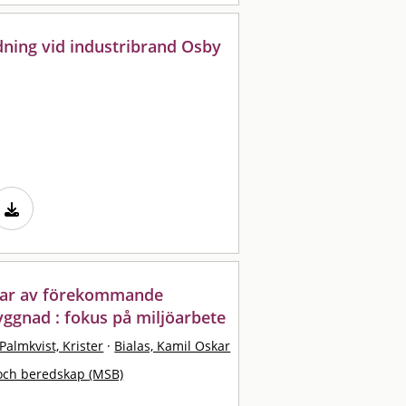
dning vid industribrand Osby
gar av förekommande
yggnad : fokus på miljöarbete
Palmkvist, Krister
·
Bialas, Kamil Oskar
och beredskap (MSB)