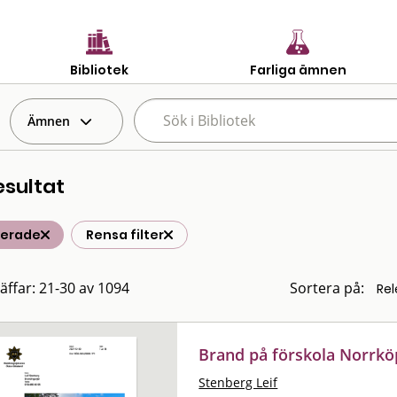
Bibliotek
Farliga ämnen
Ämnen
esultat
terade
Rensa filter
räffar: 21-30 av 1094
Sortera på:
Brand på förskola Norrkö
Stenberg Leif