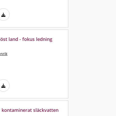
löst land - fokus ledning
enrik
v kontaminerat släckvatten