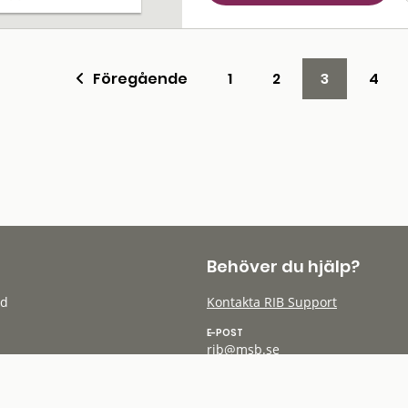
Föregående
1
2
3
4
Behöver du hjälp?
öd
Kontakta RIB Support
E-POST
rib@msb.se