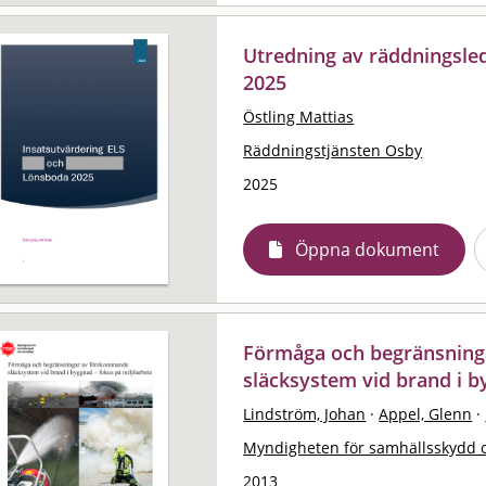
Utredning av räddningsle
2025
Östling Mattias
Räddningstjänsten Osby
2025
Öppna dokument
Förmåga och begränsnin
släcksystem vid brand i b
Lindström, Johan
·
Appel, Glenn
·
Myndigheten för samhällsskydd 
2013