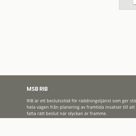
MSB RIB
RIB är ett beslutsstöd för räddningstjänst som ger st
hela vägen från planering av framtida insatser till att
fatta rätt beslut när olyckan är framme.
Tillgänglighet
Cookies