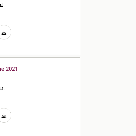
nd
ne 2021
org