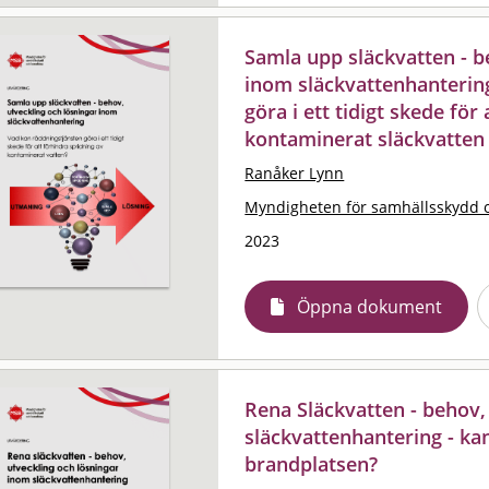
Samla upp släckvatten - b
inom släckvattenhantering
göra i ett tidigt skede för
kontaminerat släckvatten
Ranåker Lynn
Myndigheten för samhällsskydd 
2023
Öppna dokument
Rena Släckvatten - behov,
släckvattenhantering - ka
brandplatsen?