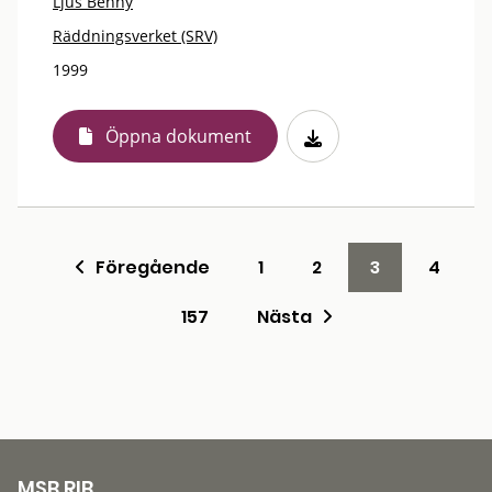
Ljus Benny
Räddningsverket (SRV)
1999
Öppna dokument
Föregående
1
2
3
4
157
Nästa
MSB RIB