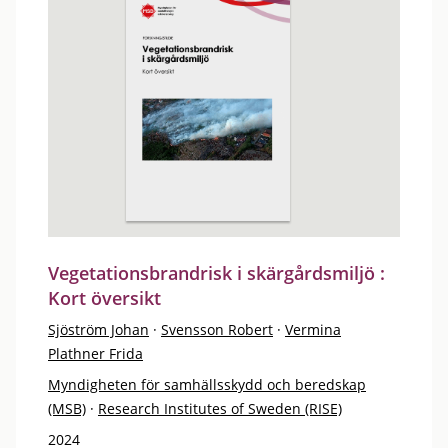
Vegetationsbrandrisk i skärgårdsmiljö :
Kort översikt
Sjöström Johan
·
Svensson Robert
·
Vermina
Plathner Frida
Myndigheten för samhällsskydd och beredskap
(MSB)
·
Research Institutes of Sweden (RISE)
2024