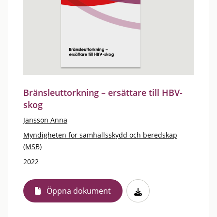
Bränsleuttorkning – ersättare till HBV-
skog
Jansson Anna
Myndigheten för samhällsskydd och beredskap
(MSB)
2022
Öppna dokument