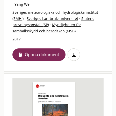
·
Yang Wei
Sveriges meteorologiska och hydrologiska institut
(SMHI)
·
Sveriges Lantbruksuniversitet
·
Statens
provningsanstalt (SP)
·
Myndigheten för
samhällsskydd och beredskap (MSB)
2017
Öppna dokument