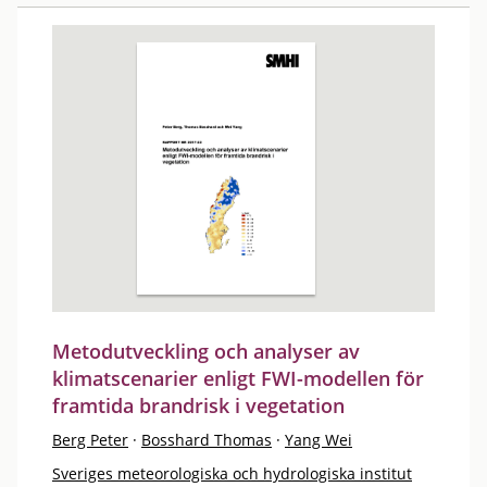
Metodutveckling och analyser av
klimatscenarier enligt FWI-modellen för
framtida brandrisk i vegetation
Berg Peter
·
Bosshard Thomas
·
Yang Wei
Sveriges meteorologiska och hydrologiska institut