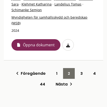
Sara
·
Klehmet Katharina
·
Landelius Tomas
·
Schimanke Semjon
Myndigheten för samhällsskydd och beredskap
(MSB)
2024
Öppna dokument
Föregående
1
2
3
4
44
Nästa