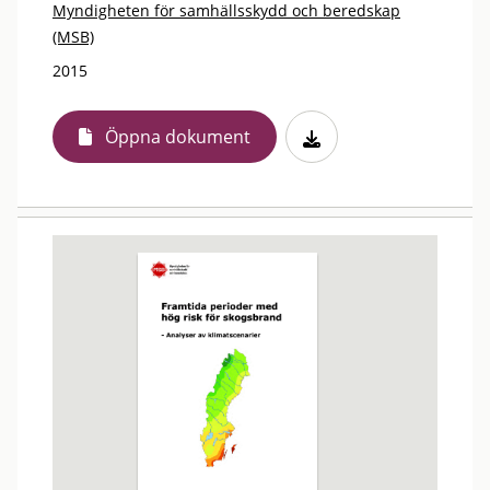
Myndigheten för samhällsskydd och beredskap
(MSB)
2015
Öppna dokument