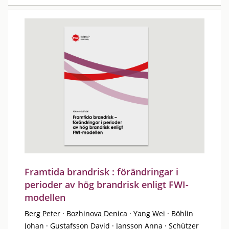
Framtida brandrisk : förändringar i
perioder av hög brandrisk enligt FWI-
modellen
Berg Peter
·
Bozhinova Denica
·
Yang Wei
·
Böhlin
Johan
·
Gustafsson David
·
Jansson Anna
·
Schützer