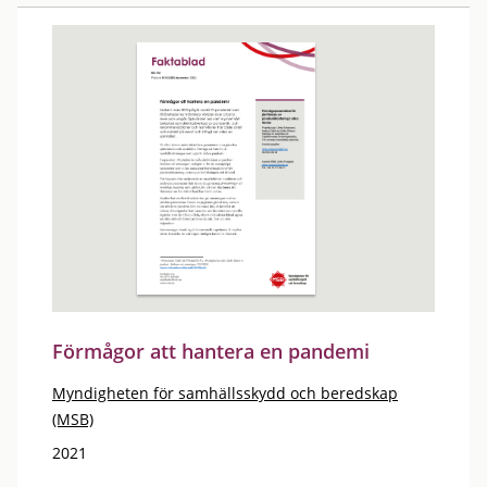
Förmågor att hantera en pandemi
Myndigheten för samhällsskydd och beredskap
(MSB)
2021