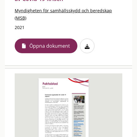
Myndigheten för samhällsskydd och beredskap
(MSB)
2021
Öppna dokument