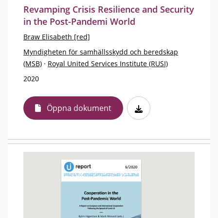
Revamping Crisis Resilience and Security
in the Post-Pandemi World
Braw Elisabeth [red]
Myndigheten för samhällsskydd och beredskap
(MSB)
·
Royal United Services Institute (RUSI)
2020
Öppna dokument