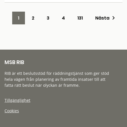
1
2
3
4
131
Nästa
MSB RIB
RIB är ett beslutsstöd för räddningstjänst som ger stöd
hela vägen från planering av framtida insatser till att
fatta rätt beslut när olyckan är framme.
Tillgänglighet
Cookies