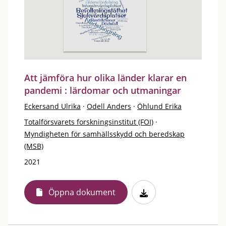
Att jämföra hur olika länder klarar en
pandemi : lärdomar och utmaningar
Eckersand Ulrika
·
Odell Anders
·
Öhlund Erika
Totalförsvarets forskningsinstitut (FOI)
·
Myndigheten för samhällsskydd och beredskap
(MSB)
2021
Öppna dokument