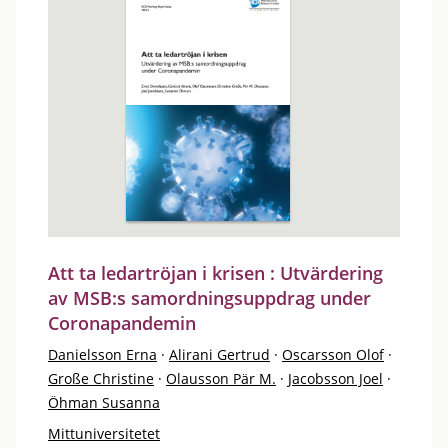
Att ta ledartröjan i krisen : Utvärdering
av MSB:s samordningsuppdrag under
Coronapandemin
Danielsson Erna
·
Alirani Gertrud
·
Oscarsson Olof
·
Große Christine
·
Olausson Pär M.
·
Jacobsson Joel
·
Öhman Susanna
Mittuniversitetet