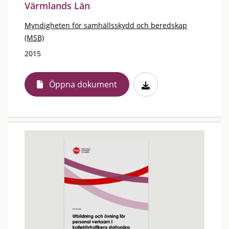
Värmlands Län
Myndigheten för samhällsskydd och beredskap
(MSB)
2015
Öppna dokument