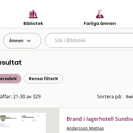
Bibliotek
Farliga ämnen
Ämnen
esultat
terade
Rensa filter
räffar: 21-30 av 329
Sortera på:
Brand i lagerhotell Sundsv
Andersson Mattias