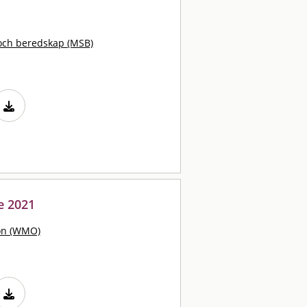
och beredskap (MSB)
e 2021
ion (WMO)