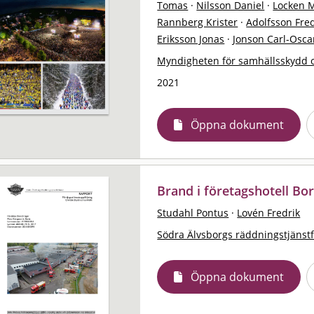
Tomas
·
Nilsson Daniel
·
Locken 
Rannberg Krister
·
Adolfsson Fred
Eriksson Jonas
·
Jonson Carl-Osca
Myndigheten för samhällsskydd 
2021
Öppna dokument
Brand i företagshotell Bo
Studahl Pontus
·
Lovén Fredrik
Södra Älvsborgs räddningstjänst
Öppna dokument