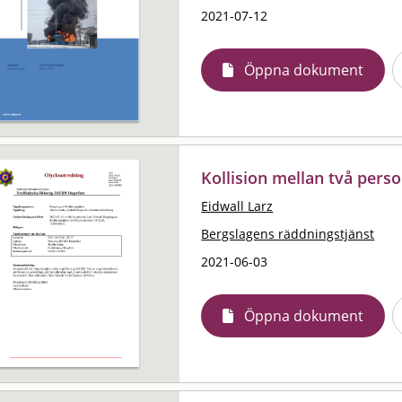
2021-07-12
Öppna dokument
Kollision mellan två pers
Eidwall Larz
Bergslagens räddningstjänst
2021-06-03
Öppna dokument