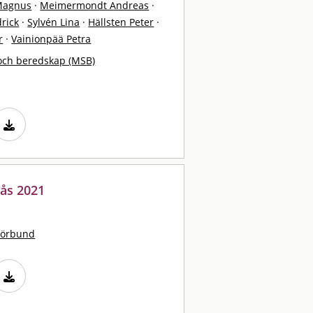
Magnus
·
Meimermondt Andreas
·
rick
·
Sylvén Lina
·
Hällsten Peter
·
r
·
Vainionpää Petra
och beredskap (MSB)
rås 2021
förbund