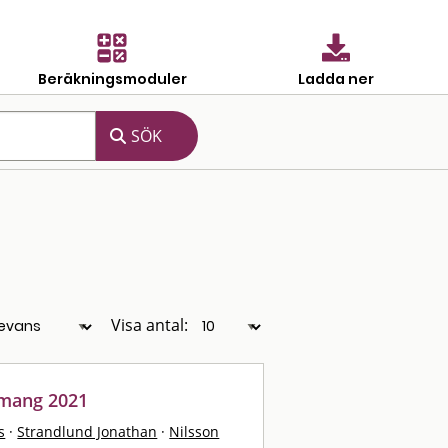
Beräkningsmoduler
Ladda ner
Visa antal:
emang 2021
s
·
Strandlund Jonathan
·
Nilsson