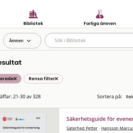
Bibliotek
Farliga ämnen
Ämnen
esultat
terade
Rensa filter
räffar: 21-30 av 328
Sortera på:
Säkerhetsguide för even
Säterhed Petter
·
Hansson Marcu