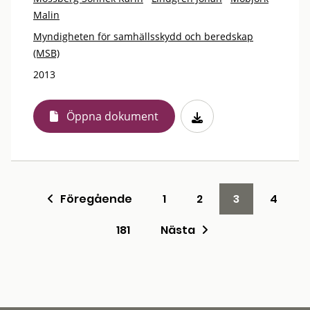
Malin
Myndigheten för samhällsskydd och beredskap
(MSB)
2013
Öppna dokument
Föregående
1
2
3
4
181
Nästa