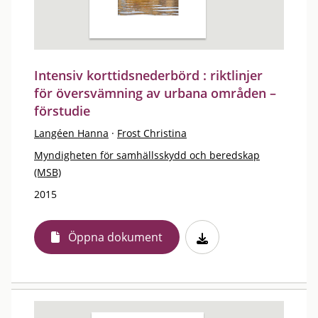
Intensiv korttidsnederbörd : riktlinjer
för översvämning av urbana områden –
förstudie
Langéen Hanna
·
Frost Christina
Myndigheten för samhällsskydd och beredskap
(MSB)
2015
Öppna dokument