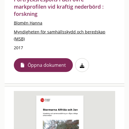
markprofilen vid kraftig nederbörd :
forskning
Blomén Hanna
Myndigheten för samhällsskydd och beredskap
(MSB)
2017
Öppna dokument