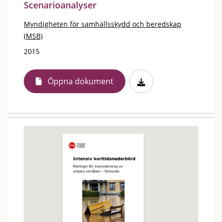
Scenarioanalyser
Myndigheten för samhällsskydd och beredskap
(MSB)
2015
Öppna dokument