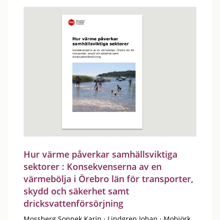
Hur värme påverkar samhällsviktiga
sektorer : Konsekvenserna av en
värmebölja i Örebro län för transporter,
skydd och säkerhet samt
dricksvattenförsörjning
Mossberg Sonnek Karin
·
Lindgren Johan
·
Mobjörk