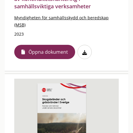
samhällsviktiga verksamheter
Myndigheten för samhällsskydd och beredskap
(MSB)
2023
Öppna dokument