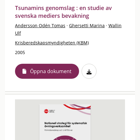
Tsunamins genomslag : en studie av
svenska mediers bevakning
Andersson Odén Tomas
·
Ghersetti Marina
·
Wallin
Ulf
Krisberedskapsmyndigheten (KBM)
2005
Öppna dokument