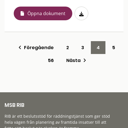
Öppna dokument
Föregående
2
3
4
5
56
Nästa
MSB RIB
RIB är ett beslutsstöd för räddningstjänst som ger stöd
hela vägen från planering av framtida insatser till att