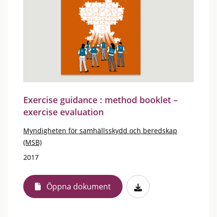
Exercise guidance : method booklet –
exercise evaluation
Myndigheten för samhällsskydd och beredskap
(MSB)
2017
Öppna dokument