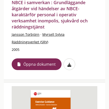
NBCE i samverkan : Grundläggande
åtgärder vid händelser av NBCE-
karaktärför personal i operativ
verksamhet inompolis, sjukvård och
räddningstjänst
Jansson Torbjörn
·
Myrsell Sylvia
Räddningsverket (SRV)
2005
Öppna dokument