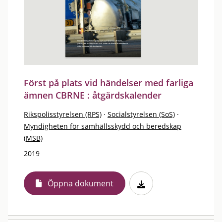
Först på plats vid händelser med farliga
ämnen CBRNE : åtgärdskalender
Rikspolisstyrelsen (RPS)
·
Socialstyrelsen (SoS)
·
Myndigheten för samhällsskydd och beredskap
(MSB)
2019
Öppna dokument