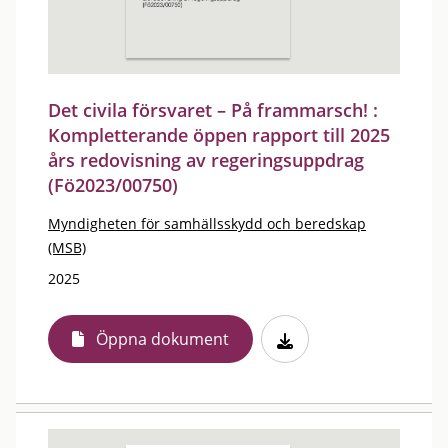
Det civila försvaret – På frammarsch! :
Kompletterande öppen rapport till 2025
års redovisning av regeringsuppdrag
(Fö2023/00750)
Myndigheten för samhällsskydd och beredskap
(MSB)
2025
Öppna dokument