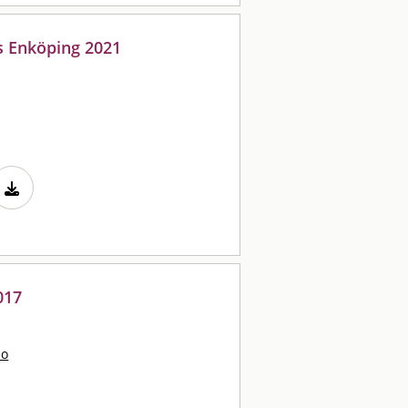
s Enköping 2021
017
bo