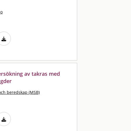
bo
ersökning av takras med
ngder
och beredskap (MSB)