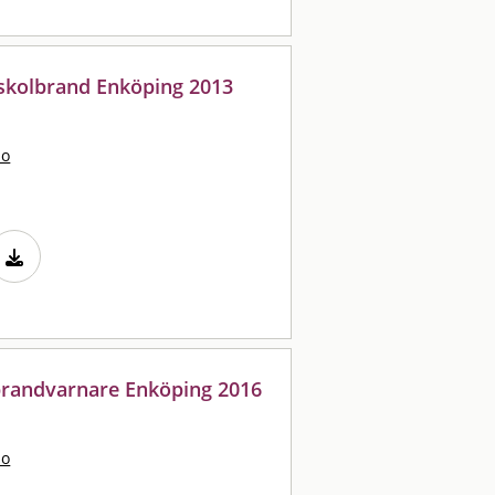
 skolbrand Enköping 2013
bo
 brandvarnare Enköping 2016
bo