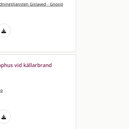
dningstjänsten Gislaved - Gnosjö
apphus vid källarbrand
bo