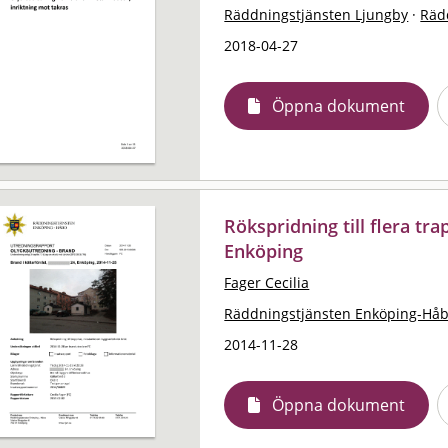
Räddningstjänsten Ljungby
·
Räd
2018-04-27
Öppna dokument
Rökspridning till flera tr
Enköping
Fager Cecilia
Räddningstjänsten Enköping-Hå
2014-11-28
Öppna dokument