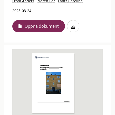
From Anders
·
Norén Per
·
Lantz Caroline
2023-03-24
Öppna dokument