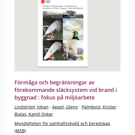
Förmåga och begränsningar av
förekommande släcksystem vid brand i
byggnad : fokus på miljöarbete
Lindström, Johan
·
Appel, Glenn
·
Palmkvist, Krister
·
Bialas, Kamil Oskar
Myndigheten för samhällsskydd och beredskap
(MSB)