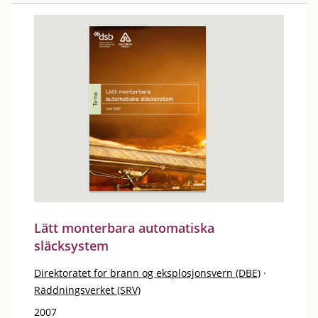
Lätt monterbara automatiska
släcksystem
Direktoratet for brann og eksplosjonsvern (DBE)
·
Räddningsverket (SRV)
2007