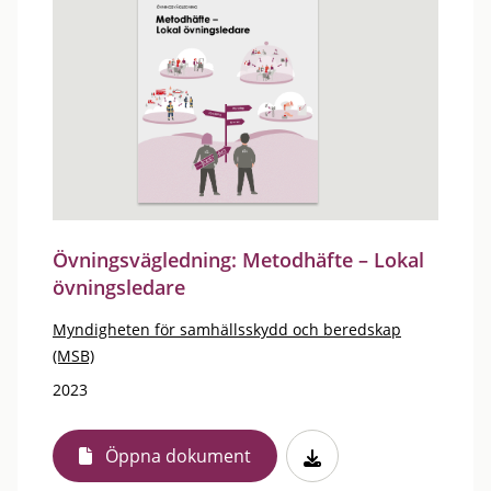
Övningsvägledning: Metodhäfte – Lokal
övningsledare
Myndigheten för samhällsskydd och beredskap
(MSB)
2023
Öppna dokument