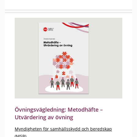
Övningsvägledning: Metodhäfte –
Utvärdering av övning
Myndigheten för samhällsskydd och beredskap
(MSB)