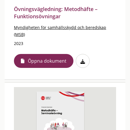
Övningsvägledning: Metodhäfte –
Funktionsövningar
Myndigheten för samhällsskydd och beredskap
(MSB)
2023
Öppna dokument