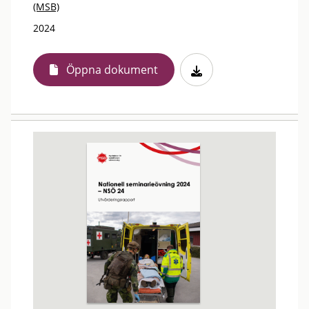
(MSB)
2024
Öppna dokument