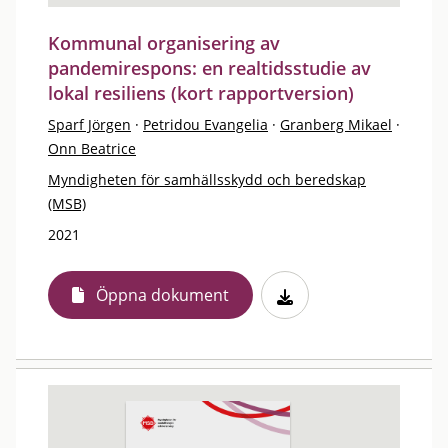
Kommunal organisering av
pandemirespons: en realtidsstudie av
lokal resiliens (kort rapportversion)
Sparf Jörgen
·
Petridou Evangelia
·
Granberg Mikael
·
Onn Beatrice
Myndigheten för samhällsskydd och beredskap
(MSB)
2021
Öppna dokument