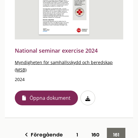
National seminar exercise 2024
Myndigheten för samhällsskydd och beredskap
(MSB)
2024
Öppna dokument
Föregående
1
160
161