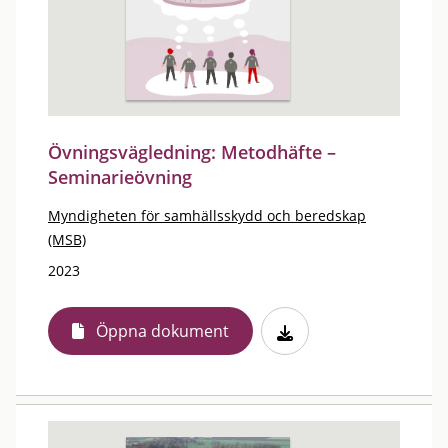
Övningsvägledning: Metodhäfte –
Seminarieövning
Myndigheten för samhällsskydd och beredskap
(MSB)
2023
Öppna dokument